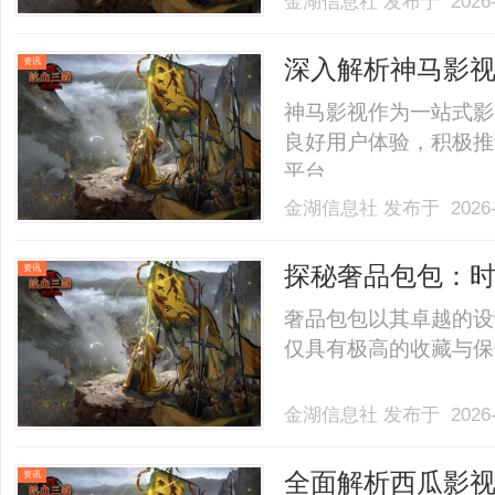
金湖信息社
发布于 2026-
馆举行。天马小学段校
践经验，获得与会专家和教
深入解析神马影
资讯
势
神马影视作为一站式影
良好用户体验，积极推
平台。......
金湖信息社
发布于 2026-
探秘奢品包包：
资讯
奢品包包以其卓越的设
仅具有极高的收藏与保值
金湖信息社
发布于 2026-
全面解析西瓜影
资讯