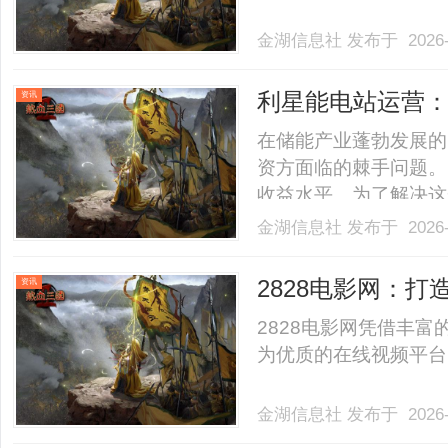
金湖信息社
发布于 2026-
利星能电站运营
资讯
在储能产业蓬勃发展的
资方面临的棘手问题。
收益水平。为了解决这
务，将建设环节与未来
金湖信息社
发布于 2026-
目的高质量落地，更为
家储能投资运营一体化
2828电影网：
资讯
源.........
2828电影网凭借丰
为优质的在线视频平台，
金湖信息社
发布于 2026-