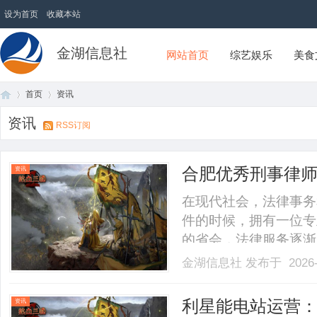
设为首页
收藏本站
金湖信息社
网站首页
综艺娱乐
美食
首页
资讯
资讯
RSS订阅
首
›
›
合肥优秀刑事律
资讯
在现代社会，法律事务
件的时候，拥有一位专
的省会，法律服务逐渐
篇文章中，我们将深入
金湖信息社
发布于 2026-
选择合适的律师。一、
盗窃、诈骗、故意伤害
页
利星能电站运营
资讯
的.........