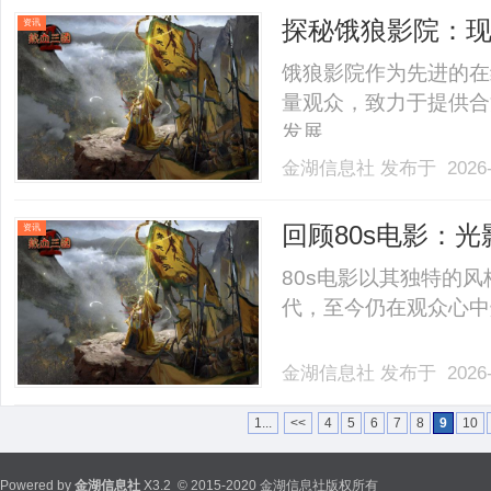
探秘饿狼影院：
资讯
势
饿狼影院作为先进的在
量观众，致力于提供合
发展。......
金湖信息社
发布于 2026-
回顾80s电影：
资讯
80s电影以其独特的
代，至今仍在观众心中熠熠
金湖信息社
发布于 2026-
1...
<<
4
5
6
7
8
9
10
Powered by
金湖信息社
X3.2
© 2015-2020 金湖信息社版权所有