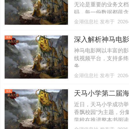
无论是重要的业务文档
码，每一份数据都蕴含
带来严重的经济损失，
金湖信息社
发布于 2026-
贵回忆、重要资料的永
云服务器凭借其卓越的
深入解析神马电
资讯
的.........
面升级
神马电影网以丰富的影
线视频平台，支持多终
务。......
金湖信息社
发布于 2026-
天马小学第二届
资讯
近日，天马小学成功举
香飘校园”为主题，分
学校在推进整本书阅读
第二届海亮阅读节暨“