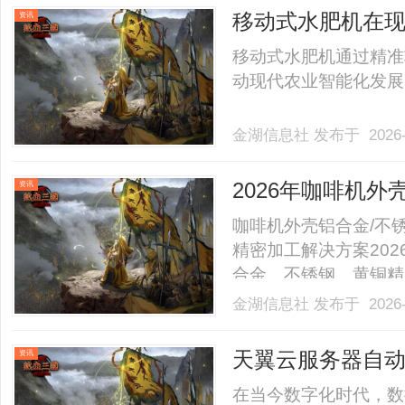
移动式水肥机在
资讯
移动式水肥机通过精准
动现代农业智能化发展，助
金湖信息社
发布于 2026-
2026年咖啡机外壳
资讯
CNC 加工厂家
咖啡机外壳铝合金/不
精密加工解决方案20
合金、不锈钢、黄铜精
达标、产能稳定、能做
金湖信息社
发布于 2026-
天这份权威排行榜单，
工精度、产能规模、服务体
天翼云服务器自
资讯
在当今数字化时代，数