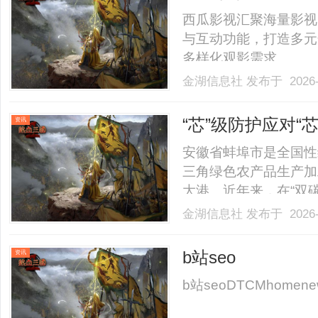
西瓜影视汇聚海量影视
与互动功能，打造多元
多样化观影需求。......
金湖信息社
发布于 2026-
“芯”级防护应对“
资讯
埠临港产业园
安徽省蚌埠市是全国性
三角绿色农产品生产加
大港。近年来，在“双
造围绕装备制造、新能
金湖信息社
发布于 2026-
业转移的崭新集聚区，
装配制造产业园。蚌埠
b站seo
资讯
磷.........
b站seoDTCMhomenewsco