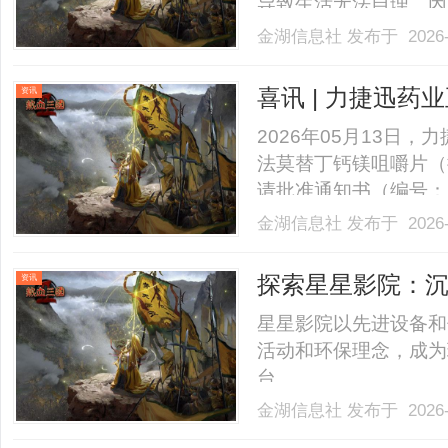
导致生活无法自理。因
为“企鹅病”。小脑萎
金湖信息社
发布于 2026-
西药丁苯酞等进行治疗
治疗时了解到我处的益脑平
喜讯 | 力捷迅
资讯
质量和疗效一致
2026年05月13日
法莫替丁钙镁咀嚼片（批
请批准通知书（编号：2
过仿制药一致性评价的
金湖信息社
发布于 2026-
12岁以上儿童由于胃
部不适等症状，属非处方药。
探索星星影院：
资讯
星星影院以先进设备和
活动和环保理念，成为
台。......
金湖信息社
发布于 2026-