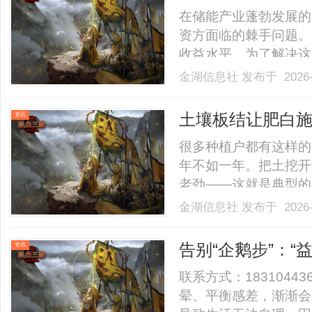
在储能产业蓬勃发展的
资方面临的棘手问题。
收益水平。为了解决这
务，将建设环节与未来
金湖信息社
发布于 2026-
目的高质量落地，更为
家储能投资运营一体化
土壤板结让肥白施
资讯
源.........
很多种植户都有这样的
年不如一年。把土挖开
老劲——这就是典型的
肥料、不合理的漫灌方
金湖信息社
发布于 2026-
通气透水性变差，根系
自然大打折扣。要解决
告别“企鹅步”：“
资讯
改.........
重获稳健？
联系方式：183104
晕、平衡感差，渐渐会