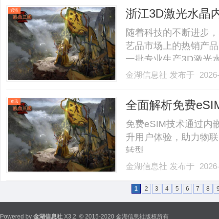
种利用激光技术，在水晶内
浙江3D激光水晶
资讯
随着科技的不断进步，
艺品市场上的热销产品
一批专业生产3D激光
介绍在浙江购买3D激
金湖信息社
发布于 2026-
您更好地做出决策。一
雕机是一种高端的激光加工
全面解析免费eS
资讯
免费eSIM技术通过内
升用户体验，助力物联
转型。......
金湖信息社
发布于 2026-
1
2
3
4
5
6
7
8
Powered by
金湖信息社
X3.2
© 2015-2020 金湖信息社版权所有