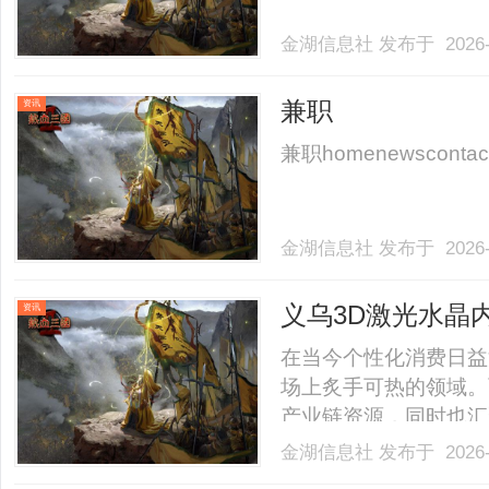
金湖信息社
发布于 2026-
兼职
资讯
兼职homenewscontactne
金湖信息社
发布于 2026-
义乌3D激光水晶
资讯
在当今个性化消费日益
场上炙手可热的领域。
产业链资源，同时也汇
文将深入探讨义乌3D
金湖信息社
发布于 2026-
的前景。一、3D激光