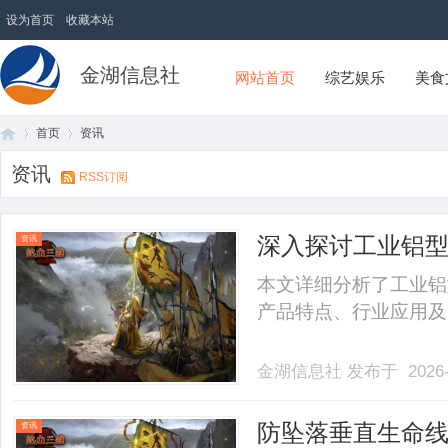
设为首页
收藏本站
金湖信息社
网站首页
综艺娱乐
美食
首页
资讯
资讯
RSS订阅
首
›
›
深入探讨工业铝
资讯
发展趋势
本文详细分析了工业铝
产品特点、行业应用及未来
金湖信息社
发布于 2026-
页
防坠落垂直生命
资讯