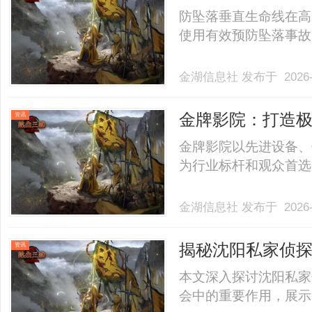
防坠落垂直生命线在高
使用有效预防坠落事故，
金湖信息社
发布于 2026-
金牌影院：打造
资讯
金牌影院以先进设备、
为行业标杆和观众首选，
金湖信息社
发布于 2026-
揭秘沈阳私家侦
资讯
本文深入探讨沈阳私家
会中的重要作用，展示了