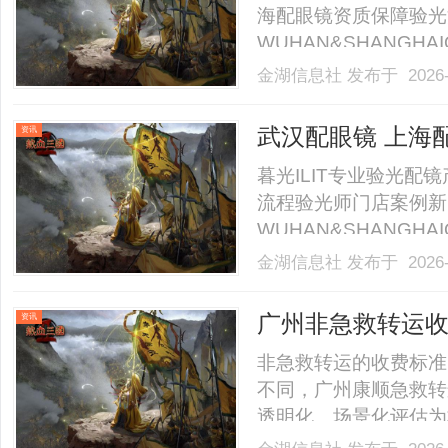
海配眼镜资质保障验光
WUHAN&SHANGHAI
业验光配镜的写字楼眼
金湖信息社
发布于 2026-
店。以完整验光、正品
40%-60%优惠，兼顾高专
武汉配眼镜 上海
资讯
暮光ILIT专业验光
流程验光师门店案例新
WUHAN&SHANGHAI
业验光配镜的写字楼眼
金湖信息社
发布于 2026-
店。以完整验光、正品
40%-60%优惠，兼顾高专
广州非急救转运
资讯
构成
非急救转运的收费标准
不同，广州康顺急救转
透明化、场景化评估为
救转运服务时，需重点