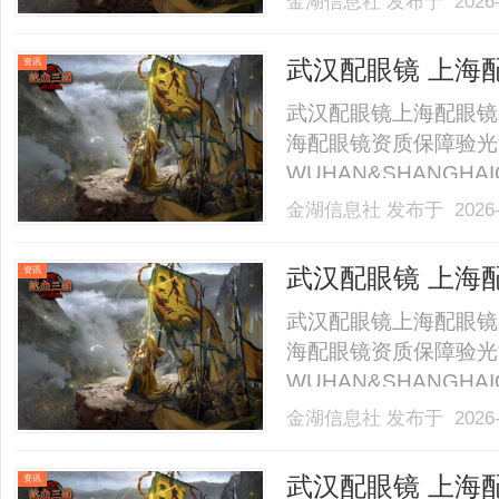
金湖信息社
发布于 2026-
求等关键维度，避免因
准核心构成非急救转运
武汉配眼镜 上海
资讯
用.........
武汉配眼镜上海配眼镜
海配眼镜资质保障验光
WUHAN&SHANGHAI
业验光配镜的写字楼眼
金湖信息社
发布于 2026-
店。以完整验光、正品
40%-60%优惠，兼顾高专
武汉配眼镜 上海
资讯
武汉配眼镜上海配眼镜
海配眼镜资质保障验光
WUHAN&SHANGHAI
业验光配镜的写字楼眼
金湖信息社
发布于 2026-
店。以完整验光、正品
40%-60%优惠，兼顾高专
武汉配眼镜 上海
资讯