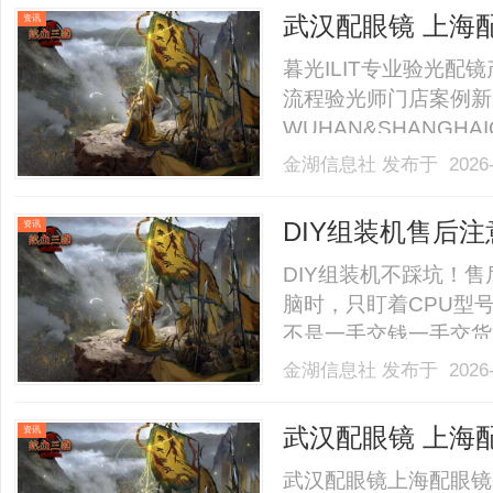
武汉配眼镜 上海
资讯
暮光ILIT专业验光
流程验光师门店案例新
WUHAN&SHANGHAI
业验光配镜的写字楼眼
金湖信息社
发布于 2026-
店。以完整验光、正品
40%-60%优惠，兼顾高专
DIY组装机售后
资讯
DIY组装机不踩坑！
脑时，只盯着CPU型
不是一手交钱一手交货
后谁能帮你兜底，拆解
金湖信息社
发布于 2026-
决方案。一、售后避坑：
保形同虚设很多所谓“整机”
武汉配眼镜 上海
资讯
武汉配眼镜上海配眼镜