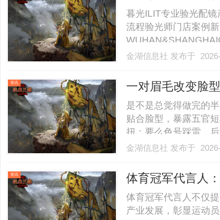
暮光ILIT专业验光
流程验光师门店案例新
WUHAN&SHANGHAI
业验光配镜的写字楼眼
金湖信息社
发布于 2026-
店。以完整验光、正品
40%-60%优惠，兼顾高专
一对眉毛改变脸
资讯
性眉形解法！久匠
是不是总觉得做完的半
贴合脸型，暴露五官短
扭；要么色号踩雷，后
照搬模板，而是精准适
金湖信息社
发布于 2026-
测，搭建一套标准化、
廓、测试五官曲直量感
体育冠军代言人
资讯
一.........
之路
体育冠军代言人不仅提
产业发展，彰显运动员社