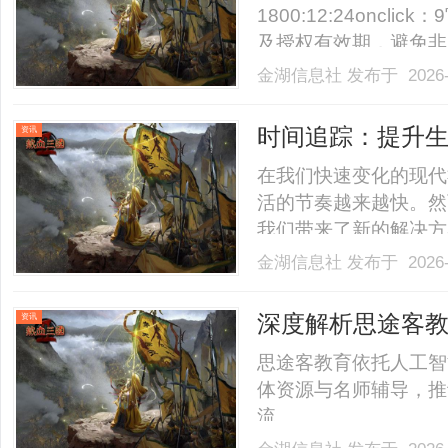
1800:12:24onc
及授权有效期，避免非
词、创意更新，但账户
金湖信息社
发布于 2026-
击、转化及花费明细，
告推荐拓词或暂停低效词，
时间追踪：提升
资讯
在我们快速变化的现代
活的节奏越来越快。然
我们带来了新的解决方
效率，还能更好地平衡
金湖信息社
发布于 2026-
踪的重要性与实用技巧
间追踪的重要性1.提
深度解析思途客
资讯
了.........
思途客教育依托人工智
体资源与名师辅导，推
流。......