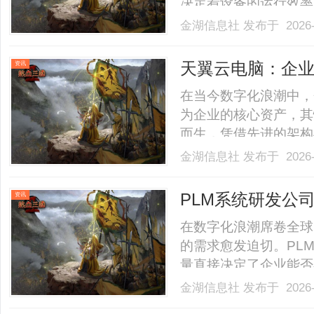
决定着设备的运行效率
微米级组装，到重型设
金湖信息社
发布于 2026-
端仪器的精准定位，不
有着截然不同的需求，而选
天翼云电脑：企
资讯
在当今数字化浪潮中，
为企业的核心资产，其
而生，凭借先进的架构
企业级加密机制方面表
金湖信息社
发布于 2026-
一、认识天翼云电脑的
是天翼云电脑保障数据
PLM系统研发公
资讯
数.........
在数字化浪潮席卷全球
的需求愈发迫切。PL
量直接决定了企业能否
研发公司凭借深厚的技
金湖信息社
发布于 2026-
关键伙伴。本文将深入