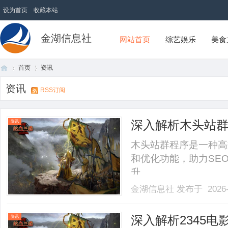
设为首页
收藏本站
金湖信息社
网站首页
综艺娱乐
美食
首页
资讯
资讯
RSS订阅
首
›
›
深入解析木头站
资讯
木头站群程序是一种高
和优化功能，助力SE
升。......
金湖信息社
发布于 2026-
页
深入解析2345
资讯