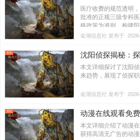
者就医权益
医疗收费的规范透明，
批准的正规三级专科医
格政策为准则，构建阳
信与合规赢得患者信赖
金湖信息社
发布于 2026-
盲目用药。专家团队依
疗效的前提下精简非必
沈阳侦探揭秘：
资讯
费.........
展现状
本文详细探讨了沈阳侦
来趋势，展现了侦探职业
金湖信息社
发布于 2026-
动漫在线观看免
资讯
佳平台推荐
本文详细介绍了动漫在
获得高清无广告的动漫资