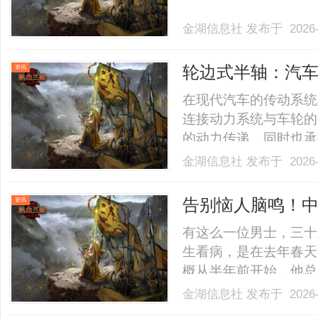
金湖信息社
发布于 2026-
轮边式半轴：汽
资讯
在现代汽车的传动系统
连接动力系统与车轮的
的动力传递，同时也承
将深入探讨轮边式半轴
金湖信息社
发布于 2026-
用，以帮助读者更好地
式半轴，通俗来讲，就
告别恼人脑鸣！
资讯
件。.........
有这么一位男士，三十
生看病，是在去年春天
概从半年前开始，他总
知了叫，一刻不停。白
金湖信息社
发布于 2026-
时，声音就变得特别清