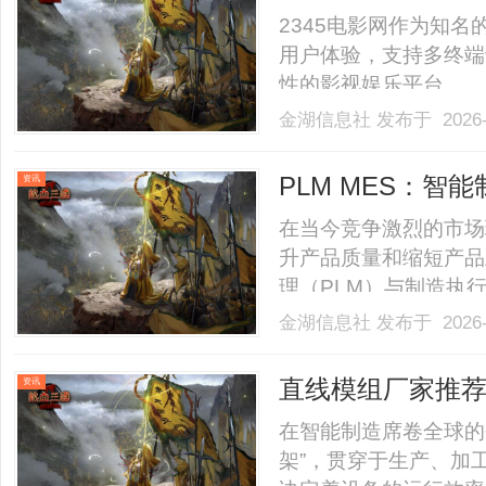
2345电影网作为知
用户体验，支持多终端
性的影视娱乐平台。.....
金湖信息社
发布于 2026-
PLM MES：智
资讯
在当今竞争激烈的市场
升产品质量和缩短产品
理（PLM）与制造执
PLMMES的结合，
金湖信息社
发布于 2026-
命周期中，提供可追溯
转型过程中稳步前行。什么是
直线模组厂家推
资讯
的标杆力量
在智能制造席卷全球的
架”，贯穿于生产、加