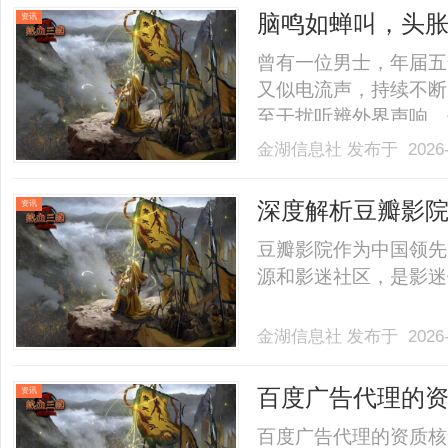
方案，助力企业实现高效研
脑鸣如蝉叫，头胀
资讯
你清醒头脑
曾有一位男士，年届五
又似电流声，持续不断
至干扰听辨外界声响。
轻，精力不济。不仅如
金湖信息社
发布于 2026-
无力，晚上睡不踏实，
不适叠加，令他颇为烦
深度解析豆瓣影
资讯
求.........
验
豆瓣影院作为中国领先
源和影迷社区，是影迷们
金湖信息社
发布于 2026-
百度广告代理的
资讯
百度广告代理的资质核查与