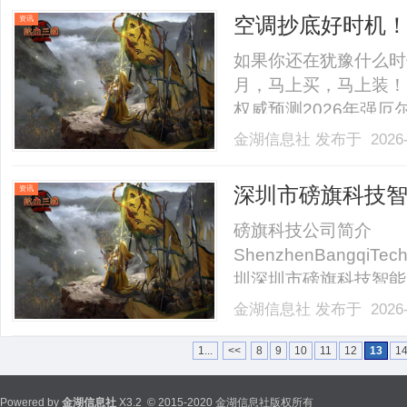
难以集中，刚想好的创
空调抄底好时机
资讯
严.........
如果你还在犹豫什么时
月，马上买，马上装！
权威预测2026年强
温，提前装好就能在热
金湖信息社
发布于 2026-
发，大家扎堆抢购空调
现在错峰入手，安装随叫随
深圳市磅旗科技
资讯
磅旗科技公司简介
ShenzhenBangqiTechn
圳深圳市磅旗科技智能
核心场景，依托自研工
金湖信息社
发布于 2026-
AI技术”一体化解决
业。公司面向智能制造、智慧
1...
<<
8
9
10
11
12
13
1
Powered by
金湖信息社
X3.2
© 2015-2020 金湖信息社版权所有