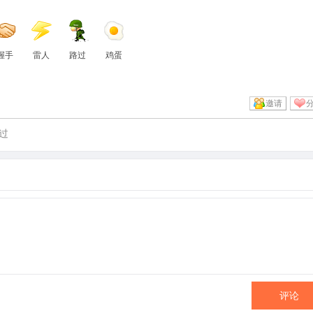
握手
雷人
路过
鸡蛋
邀请
过
评论