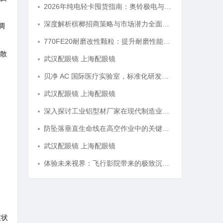
2026年纯电轻卡囤货指南：奥铃极电与智蓝全系解析，跑得多省得多
深度解析槟榔招商策略与市场潜力全面指南
调
770FE20耐磨改性颗粒：提升耐磨性能的革命性材料
散
武汉配眼镜 上海配眼镜
贝净 AC 国际医疗实验室，标准化研发体系全解析
武汉配眼镜 上海配眼镜
深入探讨工业铝型材厂家在现代制造业中的重要角色与发展趋势
防坠落垂直生命线在高空作业中的关键应用与安全保障
武汉配眼镜 上海配眼镜
体验未来视界：飞行影院带来的极致沉浸感享受
症状