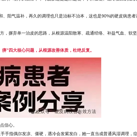
、阳气温补，再久的调理也只是治标不治本，这也是90%的硬皮病患者
方，摒弃单一治皮的思路，从根源温阳散寒、疏通经络、补益气血、软坚
、痹”四大核心问题，从根源改善体质，杜绝反复。
点信心。
双手手指偶尔发凉、僵硬，遇冷会发紫发白，她一直当成普通风湿调理，