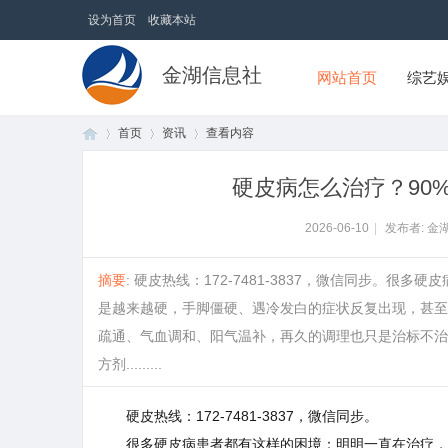
设为首页
收藏本站
金湖信息社
网站首页
综艺
首页
资讯
查看内容
硬皮病怎么治疗？90
首
›
›
›
2026-06-10
|
发布者: 金
摘要
: 硬皮热线：172-7481-3837，微信同步。
是越来越硬，手脚僵硬、遇冷发白的症状反复出现，甚至
疏通、气血调和、阳气温补，再久的调理也只是治标不治
方剂.........
硬皮热线：172-7481-3837，微信同步。
页
很多硬皮病患者都有这样的困境：明明一直在治疗，吃