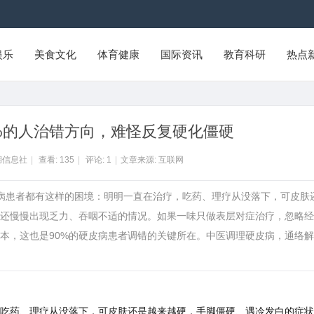
娱乐
美食文化
体育健康
国际资讯
教育科研
热点
%的人治错方向，难怪反复硬化僵硬
湖信息社
|
查看:
135
|
评论:
1
|
文章来源: 互联网
很多硬皮病患者都有这样的困境：明明一直在治疗，吃药、理疗从没落下，可皮肤
还慢慢出现乏力、吞咽不适的情况。如果一味只做表层对症治疗，忽略经
本，这也是90%的硬皮病患者调错的关键所在。中医调理硬皮病，通络
药、理疗从没落下，可皮肤还是越来越硬，手脚僵硬、遇冷发白的症状