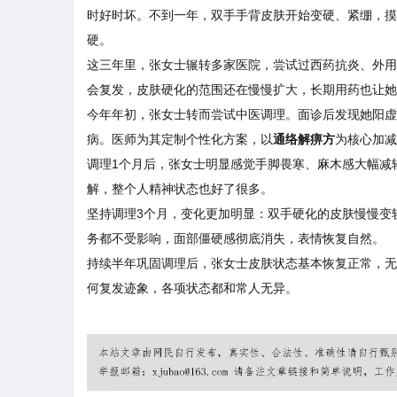
时好时坏。不到一年，双手手背皮肤开始变硬、紧绷，摸
硬。
这三年里，张女士辗转多家医院，尝试过西药抗炎、外用
会复发，皮肤硬化的范围还在慢慢扩大，长期用药也让她
今年年初，张女士转而尝试中医调理。面诊后发现她阳虚
病。医师为其定制个性化方案，以
通络解痹方
为核心加减
调理1个月后，张女士明显感觉手脚畏寒、麻木感大幅减
解，整个人精神状态也好了很多。
坚持调理3个月，变化更加明显：双手硬化的皮肤慢慢变
务都不受影响，面部僵硬感彻底消失，表情恢复自然。
持续半年巩固调理后，张女士皮肤状态基本恢复正常，无
何复发迹象，各项状态都和常人无异。