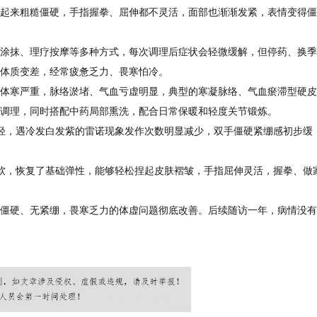
起来粗糙僵硬，手指握拳、屈伸都不灵活，面部也渐渐发紧，表情变得僵
涂抹、理疗按摩等多种方式，每次调理后症状会轻微缓解，但停药、换季
体质变差，经常疲惫乏力、畏寒怕冷。
体寒严重，脉络淤堵、气血亏虚明显，典型的寒凝脉络、气血瘀滞型硬皮
调理，同时搭配中药局部熏洗，配合日常保暖和轻度关节锻炼。
轻，遇冷发白发紫的雷诺现象发作次数明显减少，双手僵硬紧绷感初步缓
软，恢复了基础弹性，能够轻松捏起皮肤褶皱，手指屈伸灵活，握拳、做
僵硬、无紧绷，畏寒乏力的体虚问题彻底改善。后续随访一年，病情没有