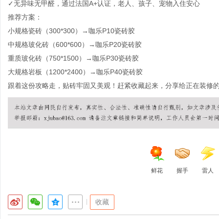
✓无异味无甲醛，通过法国
A+
认证，老人、孩子、宠物入住安心
推荐方案：
小规格瓷砖（
300*300
）→咖乐
P10
瓷砖胶
中规格玻化砖（
600*600
）→咖乐
P20
瓷砖胶
重质玻化砖（
750*1500
）→咖乐
P30
瓷砖胶
大规格岩板（
1200*2400
）→咖乐
P40
瓷砖胶
跟着这份攻略走，贴砖牢固又美观！赶紧收藏起来，分享给正在装修
鲜花
握手
雷人
|
收藏