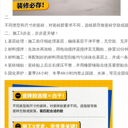
二、
不同类型和尺寸的瓷砖，对瓷砖胶要求不同，选错易导致瓷砖空鼓或
二、施工
5
步走，步步是关键！
1.
基层处理：施工前仔细处理基层，确保基层干净平整，无空鼓、无开
2.
材料搅拌：先加水再加粉，用电动搅拌器搅拌至无颗粒，静置
10
分
3.
材料施工：将配制好的材料用齿型刮板均匀涂抹在基层上，并成一条
4.
瓷砖铺贴：瓷砖贴上后左右揉压平整，并用橡胶锤敲击使其紧密贴合
5.
固化养护：夏季
24
小时、冬季
48
小时内禁止踩踏、水淋，等完全固