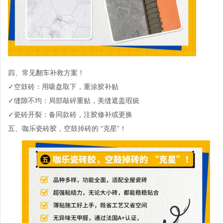
四、常见翻车补救方案！
✓空鼓砖：用吸盘取下，重涂胶补贴
✓缝隙不均：局部敲碎重贴，美缝遮盖瑕疵
✓瓷砖开裂：备同款砖，注胶修补或更换
五、
咖乐瓷砖胶，空鼓掉砖的
“克星”！