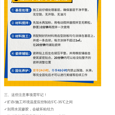
三、这些注意事项需牢记！
✓贮存
/
施工环境温度应控制在
5
℃
-35
℃之间
✓别用水泥掺胶，会破坏粘结力