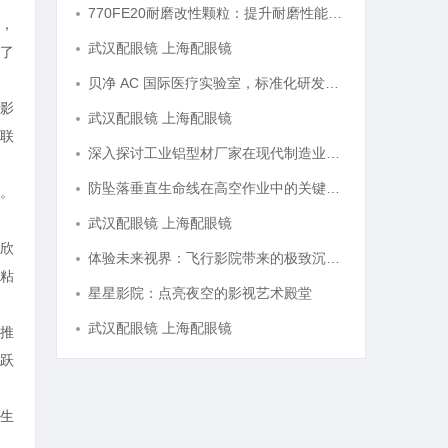
770FE20耐磨改性颗粒：提升耐磨性能的革命性材料
，
武汉配眼镜 上海配眼镜
了
贝净 AC 国际医疗实验室，标准化研发体系全解析
影
武汉配眼镜 上海配眼镜
联
深入探讨工业铝型材厂家在现代制造业中的重要角色与发展趋势
防坠落垂直生命线在高空作业中的关键应用与安全保障
。
武汉配眼镜 上海配眼镜
欣
体验未来视界：飞行影院带来的极致沉浸感享受
粘
星星影院：点亮夜空的影视艺术殿堂
武汉配眼镜 上海配眼镜
推
跃
生