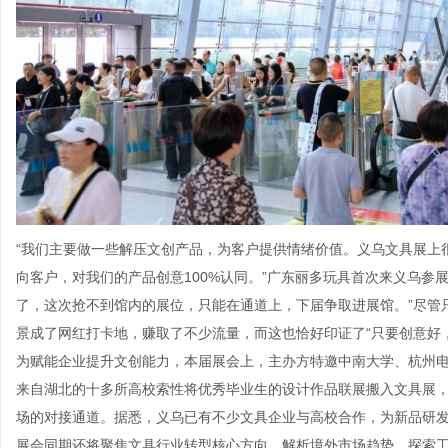
“我们主要做一些解压文创产品，为客户提供情绪价值。义乌文具展上
向客户，对我们的产品创意100%认同。”广东丽多玩具首次来义乌参
了，这次抢不到馆内的展位，只能在通道上，下届争取进展馆。”尽管
景成了网红打卡地，赚取了不少流量，而这也恰好印证了“只要创意好
为赋能企业提升文创能力，本届展会上，主办方特邀中南大学、杭州电
来自湖北的十多所高校索性将优秀毕业生的设计作品联展搬入文具展
场的对接通道。据悉，义乌已有不少文具企业与高校合作，为新品研
展会同期还将聚焦文具行业转型核心方向，解析境外市场趋势、探索