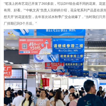
“笔顶上的布艺花已开发了260多款，可以DIY组合成不同的花束、
有用、好看。”“中帆文具”负责人宗婷婷介绍，花朵笔系列产品是在原
想天开”的花篮造型，去年首次试水秋季广交会就爆了，“当时我们只开
厂排期已到3个月后。”