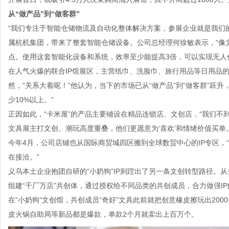
从“做产品”到“做客群”
“我们专注于智能仓储物流及自动化整体解决方案，参展企业就是我们
属杭机集团，带来了整套智能仓储设备。公司总经理何徐敏表示，“像
点。使用这套智能化设备和系统，效率至少能提高3倍，可以实现无人
在人气火爆的联合IP馆展区，主营纸巾、洗脸巾、旅行用品等日用品的
然，“关系大着呢！”他认为，当下的市场已从“做产品”到“做客群”跃
少10%以上。”
正因如此，“卡米屋”的产品主要铺设在精品连锁店、文创店，“我们不
文具展主打文创、潮玩高度重叠，他们更愿意为‘喜欢’和情绪价值买单。
今年4月，公司店铺也从国际商贸城四区搬到全球数贸中心的IP专区，
在接洽。”
义乌本土企业抱团自研的“小奶狗”IP则蹚出了另一条文创转型路径。从
组建“千厂万店”共创体，通过授权给不同品类的共创成员，合力做强I
在“小奶狗”文创馆，共创成员“奇好”文具此前就把创意橡皮擦玩出20
皮火锅自助局等新品都是爆款，单款2个月就卖出上百万个。