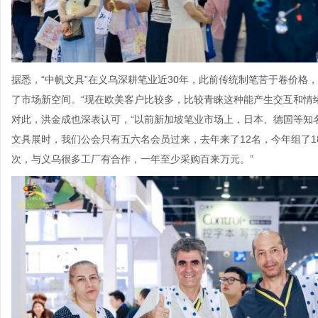
据悉，“中帆文具”在义乌深耕笔业近30年，此前传统制笔苦于卷价格，
了市场新空间。“现在欧美客户比较多，比较青睐这种能产生交互和情
对此，洪金成也深表认可，“以前新加坡笔业市场上，日本、德国等知
文具展时，我们公会只有五六名会员过来，去年来了12名，今年组了
次，与义乌很多工厂有合作，一年至少采购百来万元。”