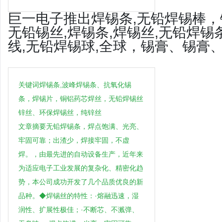
巨一电子推出焊锡条,无铅焊锡棒，
无铅锡丝,焊锡条,焊锡丝,无铅焊锡
线,无铅焊锡球,全球，锡膏、锡膏
关键词焊锡条,波峰焊锡条、抗氧化锡
条，焊锡片，铜铝药芯焊丝，无铅焊锡丝
锌丝、环保焊锡丝，纯锌丝
文章摘要无铅焊锡条，焊点饱满、光亮、
牢固可靠；出渣少，焊接牢固，不虚
焊。，由最先进的自动设备生产，近年来
为适应电子工业发展的复杂化、精密化趋
势，本公司成功开发了几个品质优良的新
品种。◆焊锡丝的特性：·熔融迅速，湿
润性、扩展性极佳；·不断芯、不溅弹、