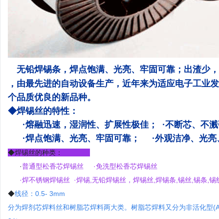
无铅焊锡条，焊点饱满、光亮、牢固可靠；出渣少，
，由最先进的自动设备生产，近年来为适应电子工业发
个品质优良的新品种。
◆焊锡丝的特性：
·熔融迅速，湿润性、扩展性极佳； ·不断芯、不
·焊点饱满、光亮、牢固可靠； ·外观洁净、光亮
◆焊锡丝的种类：
·
普通型松香芯焊锡丝 ·免洗型松香芯焊锡丝
·焊不锈钢焊锡丝 ·焊锡,无铅焊锡丝，焊锡丝,
焊锡条
,锡丝,锡条,
◆
线径：0.5- 3mm
分为焊剂芯焊料丝和树脂芯焊料两大类。树脂芯焊料又分为非活化型(AA