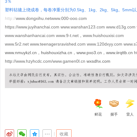
3％
塑料轱辘上绕成卷，每卷净重分别为0.5kg、1kg、2kg、5kg。5
http://
www.dongxihu.netwww.000-ooo.com
https://www.juyihanchai.com www.wanshan123.com www.d13g.com
www.wanshanhancai.com www.9-t.net，www.huishouxisi.com
www.5r2.net www.teenagersravished.com www.120dxyy.com www.s7
www.nmuykzl.cn
，
huishouxizha.cn
，
www.pxo3.cn
，
www.iirqttb.cn
ht
http://www.hzyhcdc.com/www.gamen0l.cn
wxsdhx.com
鲜花
握手
雷人
|
收藏