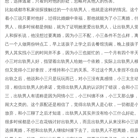
想，选择逃避，只看到对他的好处，忽略对其他人的伤害。
比如成都市私家侦探接触过的一个出轨男人，他就是这样的情况。这
着小三说只要对他好，过得比婚姻中幸福，那他就能为了小三离婚，
男人，很多时候都是倒贴，就为了证明她更爱出轨男人，让出轨男人
人和探长说，他没想过要离婚，因为小三不配，小三条件不怎么样，
己一个人做两份钟点工，早上送孩子上学之后去餐馆洗碗，晚上接孩
男人其实找小三的时间并不多，因为小三也挺忙的，一个月有四个半
小三对出轨男人好，指望着出轨男人给她一个依赖，实际上出轨男人
但又觉得小三好拿捏，才维持和小三的关系。不过这个男人拿捏不住
出轨之后，他说和小三只是玩玩而已，对小三没有真感情，小三太主
泪，相信出轨男人的承诺，觉得出轨男人真的认识到了错误，会和小
三，出轨男人有谎称是因为同情小三，小三纠缠不休，小三又那么惨
闹大之类的。这个原配还是相信了，觉得出轨男人是心软，一切都是
放弃，和小三聊了之后才知道，出轨男人其实并没有给小三什么好处
很多时候都是小三在花钱讨好出轨男人，而且出轨男人从来没和小三
选择离婚，不想和出轨男人继续纠缠下去了。出轨男人不想离婚，但